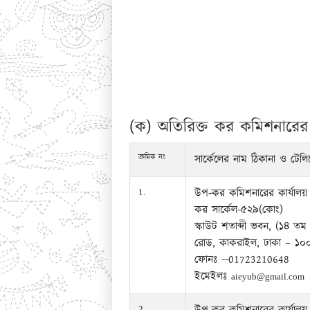
(ক) অতিরিক্ত কর কমিশনারের কা
ক্রমিক নং
সার্কেলের নাম ঠিকানা ও টেলি
উপ-কর কমিশনারের কার্যালয়
1.
কর সার্কেল-৫২৯(কোং)
স্কাউট শতাব্দী ভবন, (১৪ তম
রোড, কাকরাইল, ঢাকা – ১০
ফোনঃ --01723210648
ইমেইলঃ
aieyub@gmail.com
2.