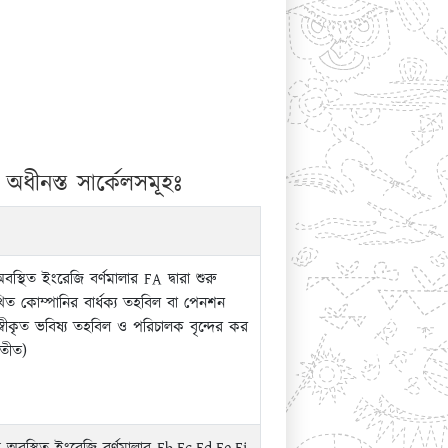
অধীনস্ত সার্কেলসমূহঃ
অবস্থিত ইংরেজি বর্ণমালার FA দ্বারা শুরু
খিত কোম্পানির বার্ধক্য তহবিল বা পেনশন
বীকৃত ভবিষ্য তহবিল ও পরিচালক বৃন্দের কর
যতীত)