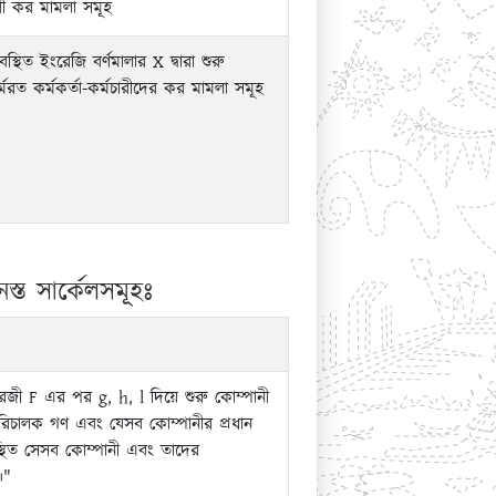
চারী কর মামলা সমূহ
বস্থিত ইংরেজি বর্ণমালার X দ্বারা শুরু
্মরত কর্মকর্তা-কর্মচারীদের কর মামলা সমূহ
স্ত সার্কেলসমূহঃ
েজী F এর পর g, h, l দিয়ে শুরু কোম্পানী
রিচালক গণ এবং যেসব কোম্পানীর প্রধান
স্থিত সেসব কোম্পানী এবং তাদের
।"