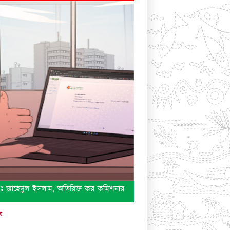
সলাম, অতিরিক্ত কর কমিশনার পরিদর্শী রেঞ্জ-০১ অঞ্চল-২৫, ঢাকা এর ই-পাসপোর
ত