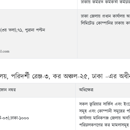
ঢাকায় কর্মরত কর্মকর্তা কর্ম
ঢাকা জেলায় প্রধান কার্যালয় অ
লিমিটেড কোম্পানির ঢাকায় কর
 (৩য় তলা),৭১, পুরানা পল্টন
l.com
ালয়, পরিদর্শী রেঞ্জ-৩, কর অঞ্চল-২৫, ঢাকা –এর অধীন
ফোন নম্বর
অধিক্ষেত্র
সকল কুরিয়ার সার্ভিস এবং ইংর
সমূহ এবং কোম্পানী সমূহের প
ফট-০৩),ঢাকা-১০০০
কার্যালয় মানিকগঞ্জ জেলায় অব
পরিচালকগণের কর মামলাসমূহ