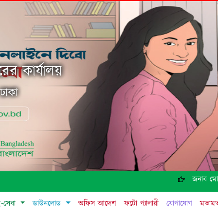
ের কার্যালয়
ঢাকা
জনাব মোঃ জাহেদুল ই
ই-সেবা
ডাউনলোড
অফিস আদেশ
ফটো গ্যালারী
যোগাযোগ
মতাম