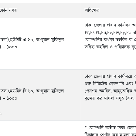
ফোন নম্বর
অধিক্ষেত্র
ঢাকা জেলায় প্রধান কার্যালয় 
Fr,Fs,Ft,Fu,Fv,Fw,Fy,Fz দ্ব
 তলা),ইউনিট-এ,৬০, আঞ্জুমান মুফিদুল
কোম্পানির বার্ধক্য তহবিল ব
া – ১০০০
ভবিষ্য তহবিল ও পরিচালক বৃন
ঢাকা জেলায় প্রধান কার্যালয়ে
শুরু লিমিটেড কোম্পানি এবং উ
তলা),ইউনিট-বি,৬০, আঞ্জুমান মুফিদুল
পেনশন তহবিল, আনুতোষিক তহ
া – ১০০০
বৃন্দের কর মামলা সমূহ (এল. 
m
* কোম্পানি ব্যতীত ঢাকা জেলা
ঠিকাদার শ্রেণীর কর মামলা সম