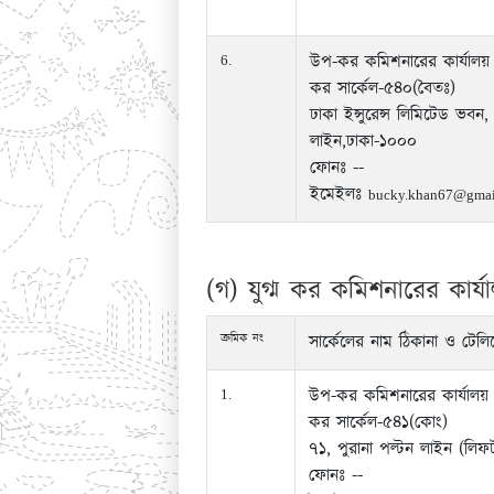
উপ-কর কমিশনারের কার্যালয়
6.
কর সার্কেল-৫৪০(বৈতঃ)
ঢাকা ইন্সুরেন্স লিমিটেড ভবন,
লাইন,ঢাকা-১০০০
ফোনঃ --
ইমেইলঃ
bucky.khan67@gmai
(গ) যুগ্ম কর কমিশনারের কার্য
ক্রমিক নং
সার্কেলের নাম ঠিকানা ও টেলি
উপ-কর কমিশনারের কার্যালয়
1.
কর সার্কেল-৫৪১(কোং)
৭১, পুরানা পল্টন লাইন (লি
ফোনঃ --