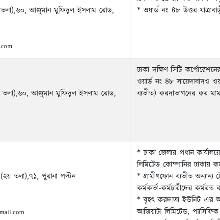
তলা),৬০, আঞ্জুমান মুফিদুল ইসলাম রোড,
* ওয়ার্ড নং ৪৮ উত্তর যাত্র
.com
ঢাকা দক্ষিণ সিটি কর্পোরেশনের 
ওয়ার্ড নং ৪৮ সায়েদাবাদও ওয়া
 তলা),৬০, আঞ্জুমান মুফিদুল ইসলাম রোড,
ব্যতীত) করদাতাগনের কর মাম
* ঢাকা জেলায় প্রধান কার্যালয়
লিমিটেড কোম্পানির ঢাকায় কর
 (২য় তলা),৭১, পুরানা পল্টন
* গ্রামীণফোন ব্যতীত অন্যান্য 
কর্মকর্তা-কর্মচারীদের কর্মরত 
* বৃহৎ করদাতা ইউনিট এর অধি
আজিয়াটা লিমিটেড, প্যাসিফি
mail.com