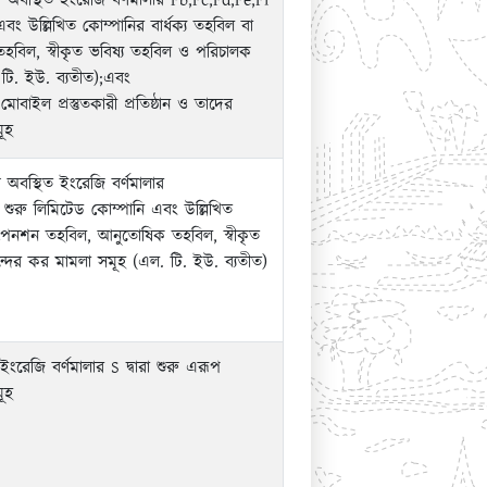
য়ে অবস্থিত ইংরেজি বর্ণমালার Fb,Fc,Fd,Fe,Fi
 এবং উল্লিখিত কোম্পানির বার্ধক্য তহবিল বা
বিল, স্বীকৃত ভবিষ্য তহবিল ও পরিচালক
 টি. ইউ. ব্যতীত);এবং
োবাইল প্রস্তুতকারী প্রতিষ্ঠান ও তাদের
ূহ
়ে অবস্থিত ইংরেজি বর্ণমালার
 শুরু লিমিটেড কোম্পানি এবং উল্লিখিত
া পেনশন তহবিল, আনুতোষিক তহবিল, স্বীকৃত
্দের কর মামলা সমূহ (এল. টি. ইউ. ব্যতীত)
ংরেজি বর্ণমালার S দ্বারা শুরু এরূপ
ূহ