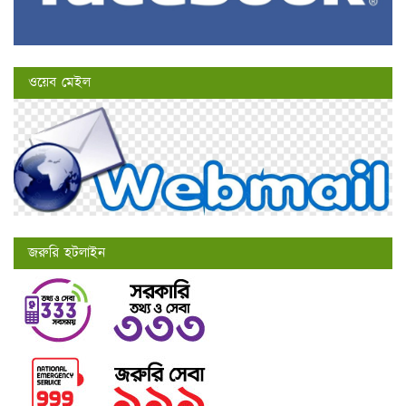
ওয়েব মেইল
জরুরি হটলাইন