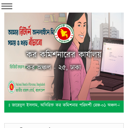
কর কমিশনারের কার্যালয়
কর অঞ্চল - ২৫, ঢাকা
 জাহেদুল ইসলাম, অতিরিক্ত কর কমিশনার পরিদর্শী রেঞ্জ-০১ অঞ্চল-২৫, ঢাকা এ