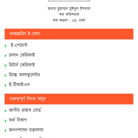
জনাব মুহাম্মদ মুঈনুল ইসলাম
কর কমিশনার
কর অঞ্চল - ২৫, ঢাকা
অভ্যন্তরীণ ই-সেবা
ই-পেমেন্ট
চালান ভেরিফাই
রিটার্ন ভেরিফাই
ট্যাক্স ক্যালকুলেটর
ই-টিআইএন
গুরুত্বপূর্ণ লিংক সমূহ
জাতীয় রাজস্ব বোর্ড
অর্থ বিভাগ
জনপ্রশাসন মন্ত্রণালয়