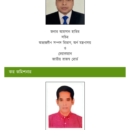
জনাব আহসান হাবিব
সচিব
অভ্যন্তরীণ সম্পদ বিভাগ, অর্থ মন্ত্রণালয়
ও
চেয়ারম্যান
জাতীয় রাজস্ব বোর্ড
কর কমিশনার