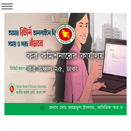
কর কমিশনারের কার্যালয়
কর অঞ্চল-২৫, ঢাকা
জনাব মোঃ জাহেদুল ইসলাম, অতিরিক্ত কর কমিশনার 